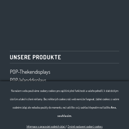
UNSERE PRODUKTE
POP-Thekendisplays
POP-Wanddisplays
Ladenausstattung
Na našem webu používáme soubory cookies pro zajištění plné funkčnosti a vašeho pohodlí, k statistickým
Drahtprogramm
účelům a také k cílení reklamy. Bez některých cookies náš web nemůže fungovat, žádné cookies s vašimi
2D- und 3D-Drahtbiegen
osobními údaji ale nebudou použity do momentu, než udělíte svůj souhlas klepnutím na tlačítko
Ano,
souhlasím.
Informace o zpracování osobních údajů
|
Změnit nastavení souborů cookies