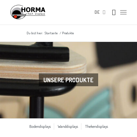
DE
Du bist hier:
Startseite
/
Produkte
UNSERE PRODUKTE
Bodendisplays
Wanddisplays
Thekendisplays