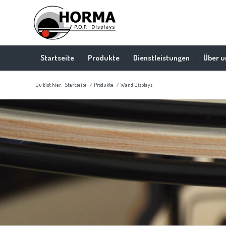
Startseite
Produkte
Dienstleistungen
Über u
Du bist hier:
Startseite
/
Produkte
/
Wand Displays