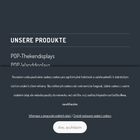
UNSERE PRODUKTE
POP-Thekendisplays
POP-Wanddisplays
Ladenausstattung
Na našem webu používáme soubory cookies pro zajištění plné funkčnosti a vašeho pohodlí, k statistickým
Drahtprogramm
účelům a také k cílení reklamy. Bez některých cookies náš web nemůže fungovat, žádné cookies s vašimi
2D- und 3D-Drahtbiegen
osobními údaji ale nebudou použity do momentu, než udělíte svůj souhlas klepnutím na tlačítko
Ano,
souhlasím.
Informace o zpracování osobních údajů
|
Změnit nastavení souborů cookies
Ano, souhlasím
© Copyright - Horma