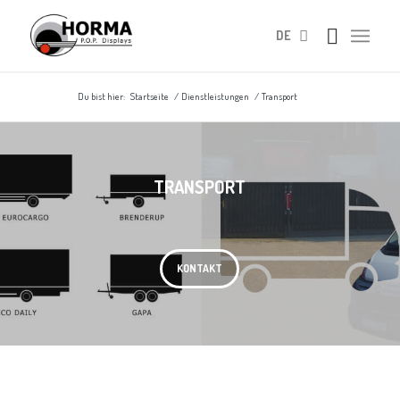
DE
Du bist hier:
Startseite
/
Dienstleistungen
/
Transport
TRANSPORT
KONTAKT