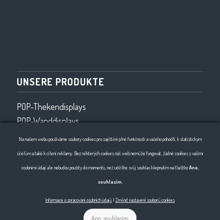
UNSERE PRODUKTE
POP-Thekendisplays
POP-Wanddisplays
Ladenausstattung
Na našem webu používáme soubory cookies pro zajištění plné funkčnosti a vašeho pohodlí, k statistickým
Drahtprogramm
účelům a také k cílení reklamy. Bez některých cookies náš web nemůže fungovat, žádné cookies s vašimi
2D- und 3D-Drahtbiegen
osobními údaji ale nebudou použity do momentu, než udělíte svůj souhlas klepnutím na tlačítko
Ano,
souhlasím.
Informace o zpracování osobních údajů
|
Změnit nastavení souborů cookies
Ano, souhlasím