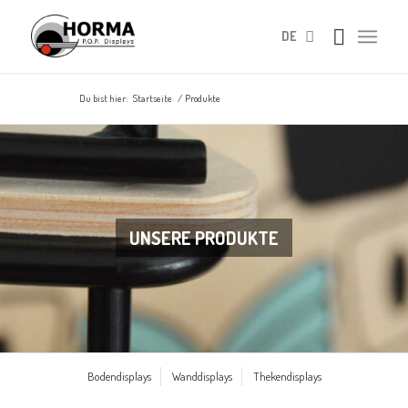
DE
Du bist hier:
Startseite
/
Produkte
UNSERE PRODUKTE
Bodendisplays
Wanddisplays
Thekendisplays