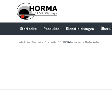
Startseite
Produkte
Dienstleistungen
Über u
Du bist hier:
Startseite
/
Produkte
/
/
POP Bodenständer
/
Drehständer