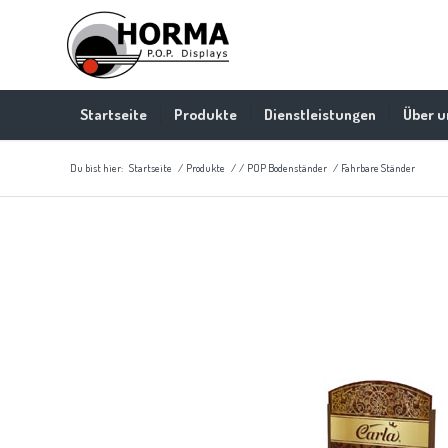
Startseite
Produkte
Dienstleistungen
Über u
Du bist hier:
Startseite
/
Produkte
/
/
POP Bodenständer
/
Fahrbare Ständer